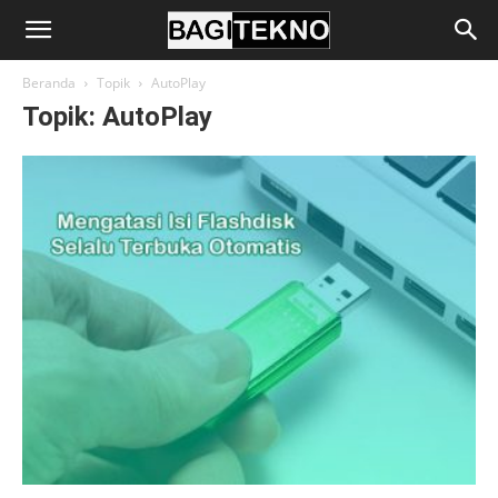
BagiTekno
Beranda
Topik
AutoPlay
Topik: AutoPlay