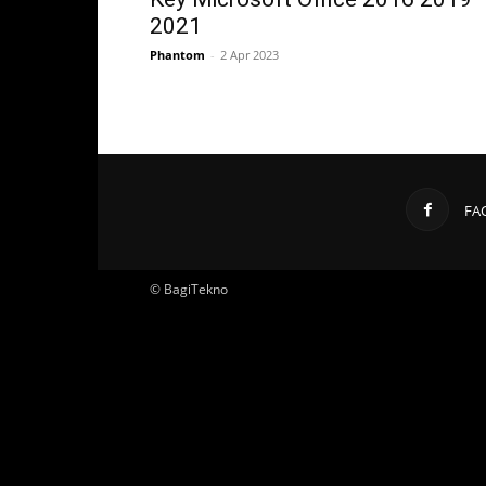
2021
Phantom
-
2 Apr 2023
FA
© BagiTekno