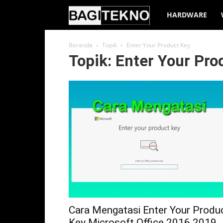
BagiTekno
HARDWARE
Beranda
Topik
Enter Your Product Key
Topik: Enter Your Pro
Cara Mengatasi Enter Your Produ
Key Microsoft Office 2016 2019