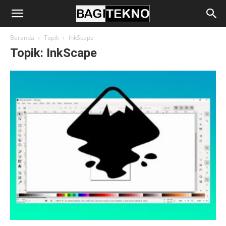
BagiTekno
Beranda
Topik
InkScape
Topik: InkScape