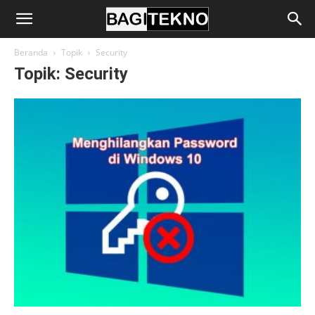
BagiTekno
Beranda
Topik
Security
Topik: Security