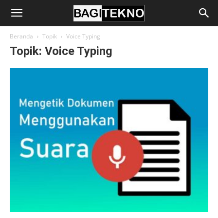
BagiTekno
Beranda
Topik
Voice Typing
Topik: Voice Typing