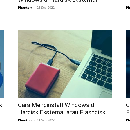
Phantom
-
25 Sep 2022
P
k
Cara Menginstall Windows di
C
Hardisk Eksternal atau Flashdisk
F
Phantom
-
11 Sep 2022
P