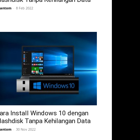
hantom
-
8 Feb 2022
ara Install Windows 10 dengan
lashdisk Tanpa Kehilangan Data
hantom
-
30 Nov 2022