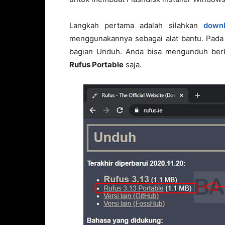
Langkah pertama adalah silahkan
down
menggunakannya sebagai alat bantu. Pada 
bagian Unduh. Anda bisa mengunduh berba
Rufus Portable
saja.