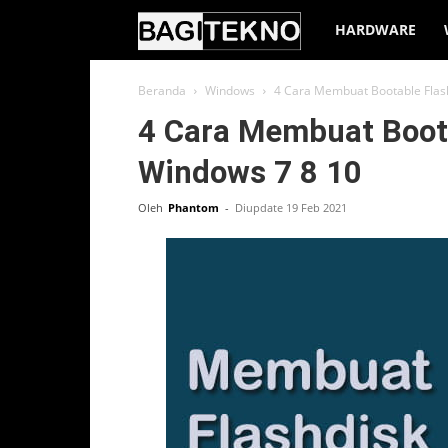
BagiTekno
HARDWARE
Beranda
Windows
4 Cara Membuat Bootable Flash
4 Cara Membuat Boota
Windows 7 8 10
Oleh
Phantom
-
Diupdate 19 Feb 2021