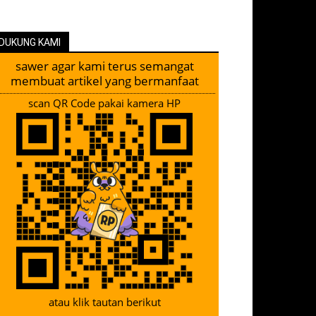
DUKUNG KAMI
sawer agar kami terus semangat
membuat artikel yang bermanfaat
scan QR Code pakai kamera HP
atau klik tautan berikut