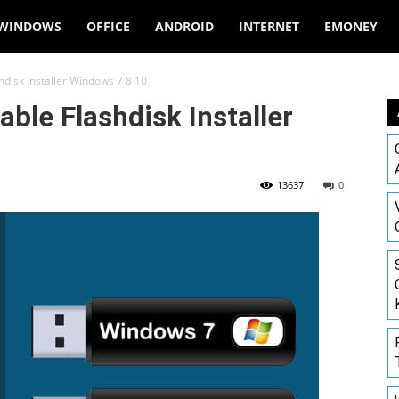
WINDOWS
OFFICE
ANDROID
INTERNET
EMONEY
disk Installer Windows 7 8 10
ble Flashdisk Installer
13637
0