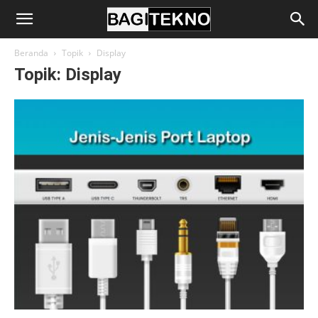
BagiTekno
Beranda
Topik
Display
Topik: Display