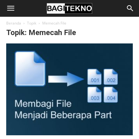
BagiTekno
Beranda
Topik
Memecah File
Topik: Memecah File