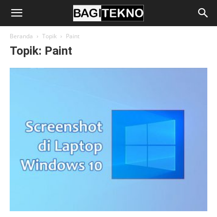
BagiTekno
Beranda
Topik
Paint
Topik: Paint