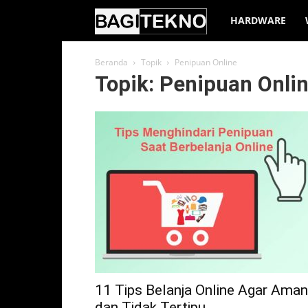
BagiTekno
HARDWARE
Beranda
Topik
Penipuan Online
Topik: Penipuan Onli
11 Tips Belanja Online Agar Aman
dan Tidak Tertipu