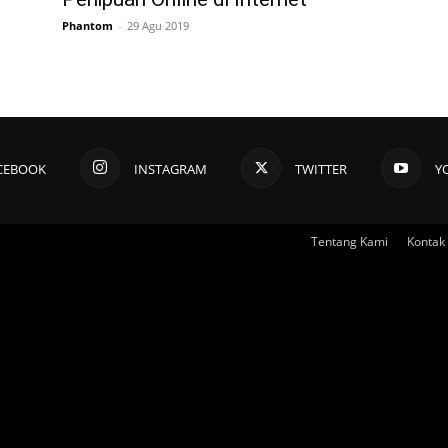
Phantom
-
29 Agu 2019
CEBOOK
INSTAGRAM
TWITTER
Y
Tentang Kami
Kontak