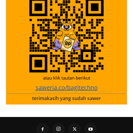
atau klik tautan berikut
saweria.co/bagitechno
terimakasih yang sudah sawer