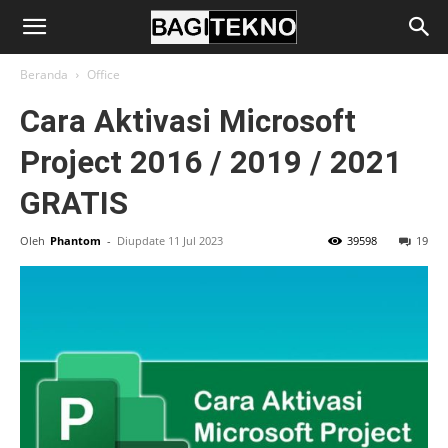
BagiTekno
Beranda
Office
Cara Aktivasi Microsoft
Project 2016 / 2019 / 2021
GRATIS
Oleh
Phantom
-
Diupdate 11 Jul 2023
39598
19