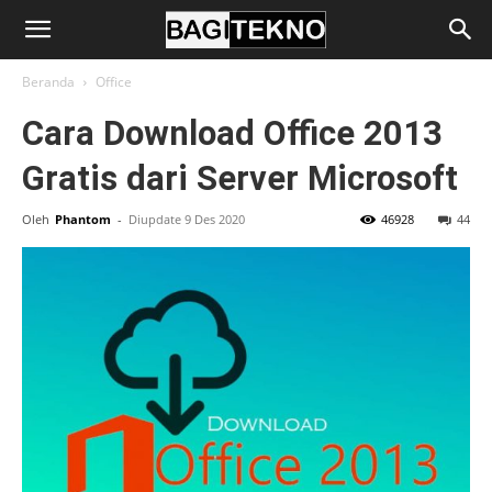
BagiTekno
Beranda
Office
Cara Download Office 2013
Gratis dari Server Microsoft
Oleh
Phantom
-
Diupdate 9 Des 2020
46928
44