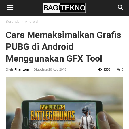
BagiTekno
Beranda
Android
Cara Memaksimalkan Grafis
PUBG di Android
Menggunakan GFX Tool
Oleh
Phantom
-
Diupdate 20 Agu 2018
9358
0