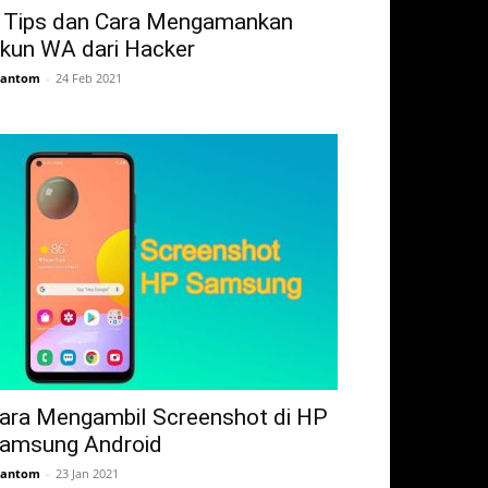
 Tips dan Cara Mengamankan
kun WA dari Hacker
hantom
-
24 Feb 2021
ara Mengambil Screenshot di HP
amsung Android
hantom
-
23 Jan 2021