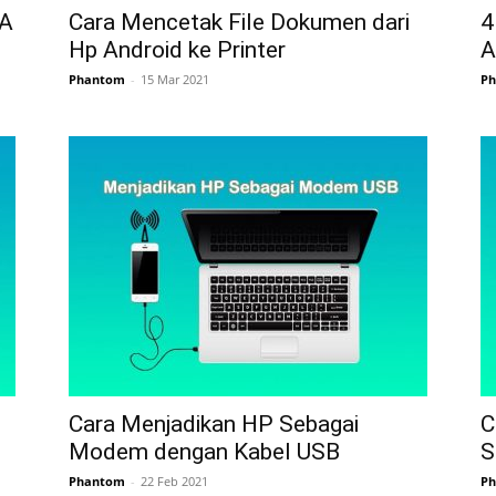
WA
Cara Mencetak File Dokumen dari
4
Hp Android ke Printer
A
Phantom
-
15 Mar 2021
P
Cara Menjadikan HP Sebagai
C
Modem dengan Kabel USB
S
Phantom
-
22 Feb 2021
P