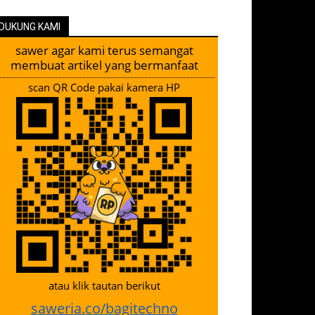
DUKUNG KAMI
sawer agar kami terus semangat
membuat artikel yang bermanfaat
scan QR Code pakai kamera HP
atau klik tautan berikut
saweria.co/bagitechno