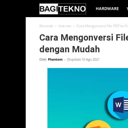
BagiTekno
HARDWARE
Beranda
Internet
Cara Mengonversi File PDF ke 
Cara Mengonversi Fil
dengan Mudah
Oleh
Phantom
-
Diupdate 10 Agu 2021