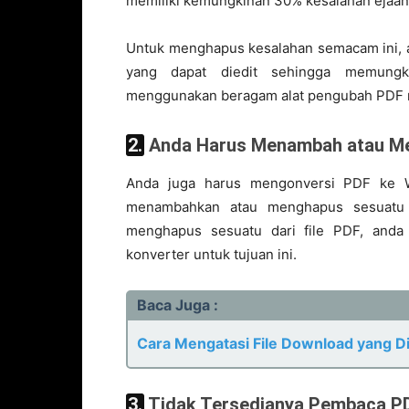
memiliki kemungkinan 30% kesalahan ejaan, 
Untuk menghapus kesalahan semacam ini, a
yang dapat diedit sehingga memungk
menggunakan beragam alat pengubah PDF mo
2. Anda Harus Menambah atau M
Anda juga harus mengonversi PDF ke Wo
menambahkan atau menghapus sesuatu 
menghapus sesuatu dari file PDF, anda s
konverter untuk tujuan ini.
Baca Juga :
Cara Mengatasi File Download yang D
3. Tidak Tersedianya Pembaca P