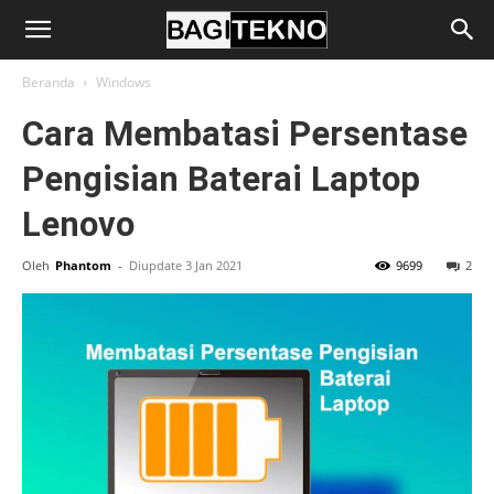
BagiTekno
Beranda
Windows
Cara Membatasi Persentase
Pengisian Baterai Laptop
Lenovo
Oleh
Phantom
-
Diupdate 3 Jan 2021
9699
2