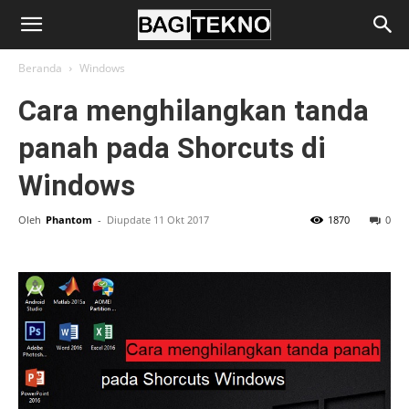
BagiTekno
Beranda
Windows
Cara menghilangkan tanda
panah pada Shorcuts di
Windows
Oleh
Phantom
-
Diupdate 11 Okt 2017
1870
0