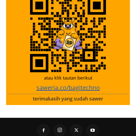
atau klik tautan berikut
saweria.co/bagitechno
terimakasih yang sudah sawer