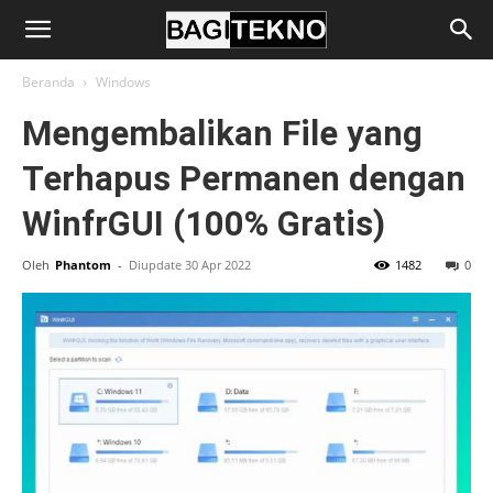
BagiTekno
Beranda
Windows
Mengembalikan File yang
Terhapus Permanen dengan
WinfrGUI (100% Gratis)
Oleh
Phantom
-
Diupdate 30 Apr 2022
1482
0