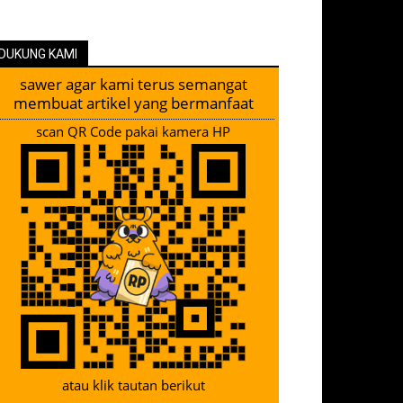
DUKUNG KAMI
sawer agar kami terus semangat
membuat artikel yang bermanfaat
scan QR Code pakai kamera HP
atau klik tautan berikut