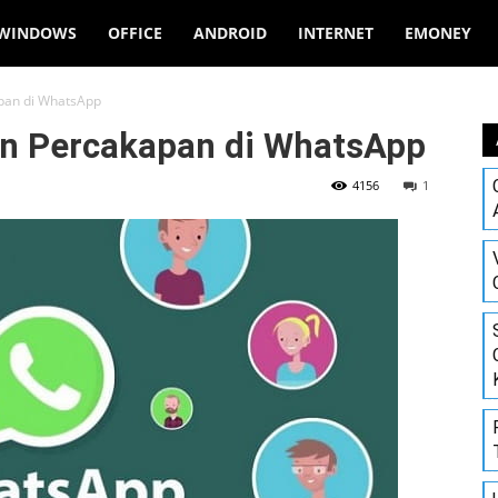
WINDOWS
OFFICE
ANDROID
INTERNET
EMONEY
pan di WhatsApp
n Percakapan di WhatsApp
4156
1