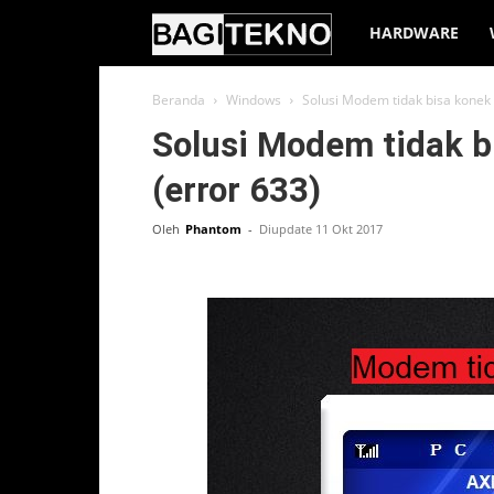
BagiTekno
HARDWARE
Beranda
Windows
Solusi Modem tidak bisa konek 
Solusi Modem tidak b
(error 633)
Oleh
Phantom
-
Diupdate 11 Okt 2017