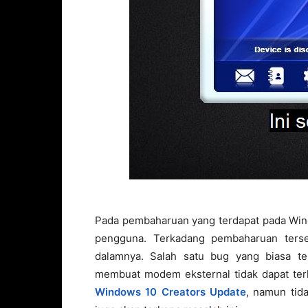
Pada pembaharuan yang terdapat pada Wi
pengguna. Terkadang pembaharuan terse
dalamnya. Salah satu bug yang biasa ter
membuat modem eksternal tidak dapat terh
Windows 10 Creators Update
, namun tid