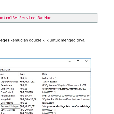
ontrolSetServicesRasMan
leges
kemudian double klik untuk mengeditnya.