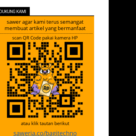
DUKUNG KAMI
sawer agar kami terus semangat
membuat artikel yang bermanfaat
scan QR Code pakai kamera HP
atau klik tautan berikut
saweria.co/bagitechno