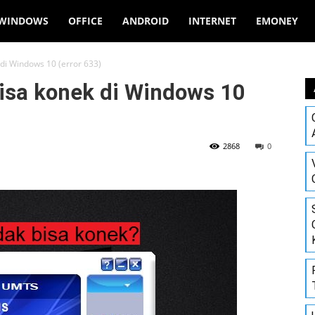
WINDOWS
OFFICE
ANDROID
INTERNET
EMONEY
di Windows 10 (error 633)
isa konek di Windows 10
2868
0