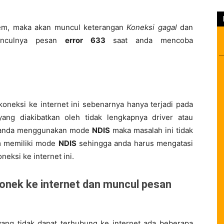
em, maka akan muncul keterangan
Koneksi gagal
dan
unculnya pesan
error 633
saat anda mencoba
.
koneksi ke internet ini sebenarnya hanya terjadi pada
ang diakibatkan oleh tidak lengkapnya driver atau
ka anda menggunakan mode
NDIS
maka masalah ini tidak
em memiliki mode
NDIS
sehingga anda harus mengatasi
neksi ke internet ini.
ang tidak dapat terhubung ke internet ada beberapa