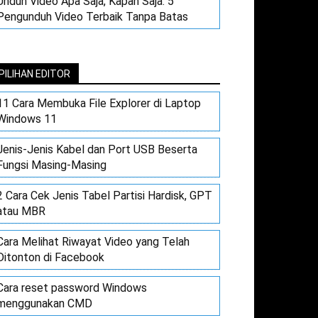
Unduh Video Apa Saja, Kapan Saja: 5
Pengunduh Video Terbaik Tanpa Batas
PILIHAN EDITOR
11 Cara Membuka File Explorer di Laptop
Windows 11
Jenis-Jenis Kabel dan Port USB Beserta
Fungsi Masing-Masing
2 Cara Cek Jenis Tabel Partisi Hardisk, GPT
atau MBR
Cara Melihat Riwayat Video yang Telah
Ditonton di Facebook
Cara reset password Windows
menggunakan CMD