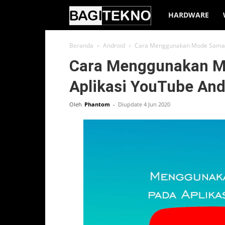
BagiTekno
HARDWARE
Beranda
Android
Cara Menggunakan Mode Samara
Cara Menggunakan M
Aplikasi YouTube And
Oleh
Phantom
-
Diupdate 4 Jun 2020