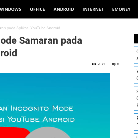
WINDOWS
OFFICE
ANDROID
INTERNET
EMONEY
n pada Aplikasi YouTube Android
ode Samaran pada
roid
2071
0