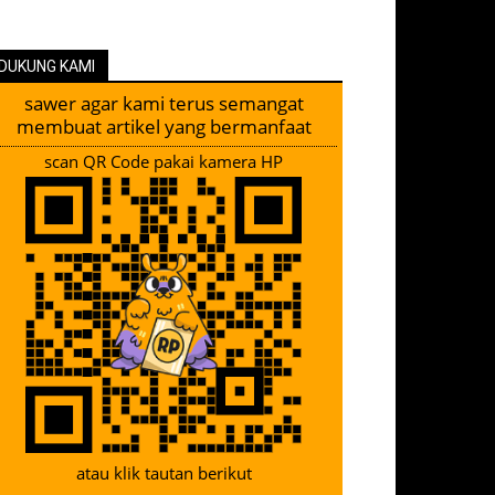
DUKUNG KAMI
sawer agar kami terus semangat
membuat artikel yang bermanfaat
scan QR Code pakai kamera HP
atau klik tautan berikut