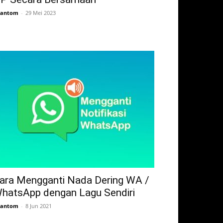
hantom
-
29 Mei 2023
ara Mengganti Nada Dering WA /
hatsApp dengan Lagu Sendiri
hantom
-
8 Jun 2021