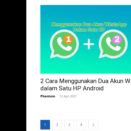
2 Cara Menggunakan Dua Akun 
dalam Satu HP Android
Phantom
-
12 Apr 2021
1
2
3
4