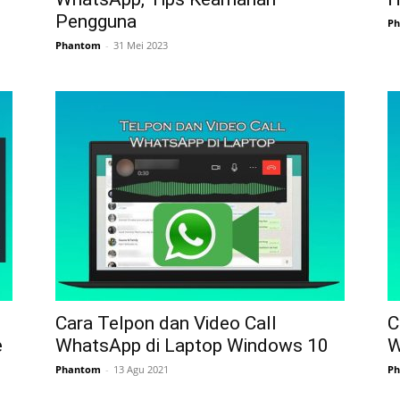
Pengguna
P
Phantom
-
31 Mei 2023
Cara Telpon dan Video Call
C
e
WhatsApp di Laptop Windows 10
W
Phantom
-
13 Agu 2021
P