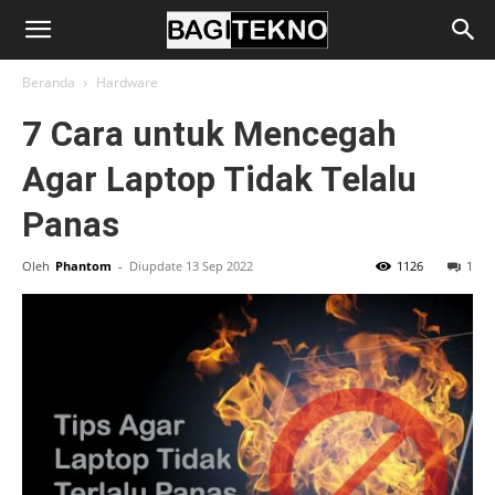
BagiTekno
Beranda
Hardware
7 Cara untuk Mencegah
Agar Laptop Tidak Telalu
Panas
Oleh
Phantom
-
Diupdate 13 Sep 2022
1126
1