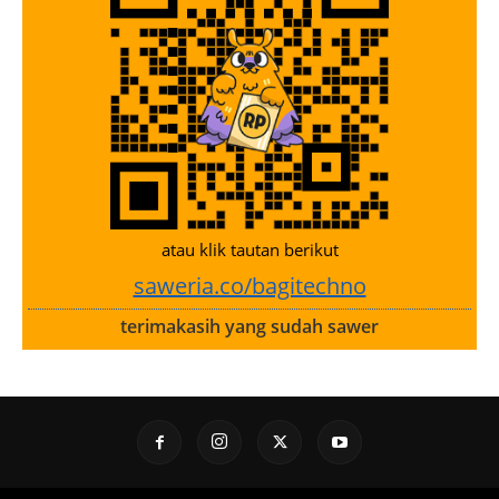
atau klik tautan berikut
saweria.co/bagitechno
terimakasih yang sudah sawer