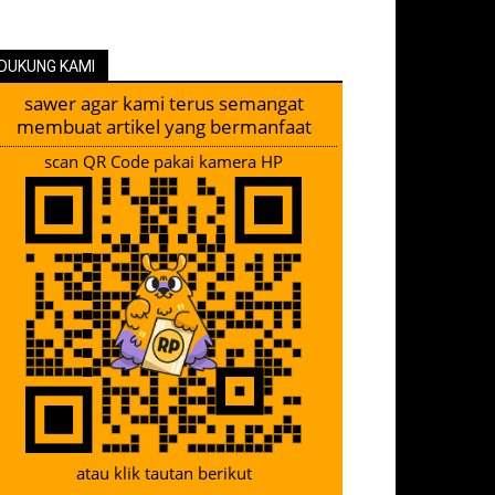
DUKUNG KAMI
sawer agar kami terus semangat
membuat artikel yang bermanfaat
scan QR Code pakai kamera HP
atau klik tautan berikut