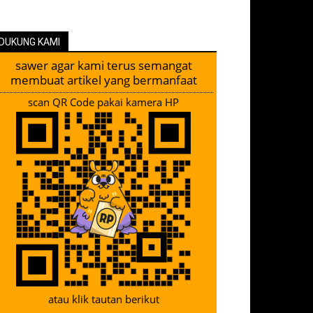
DUKUNG KAMI
sawer agar kami terus semangat
membuat artikel yang bermanfaat
scan QR Code pakai kamera HP
atau klik tautan berikut