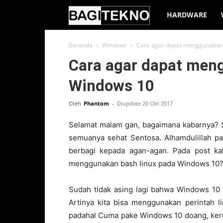
BagiTekno
HARDWARE
Beranda
Windows
Cara agar dapat menggunakan 
Cara agar dapat men
Windows 10
Oleh
Phantom
-
Diupdate 20 Okt 2017
Selamat malam gan, bagaimana kabarnya? 
semuanya sehat Sentosa. Alhamdulillah pa
berbagi kepada agan-agan. Pada post ka
menggunakan bash linux pada Windows 10? 
Sudah tidak asing lagi bahwa Windows 10
Artinya kita bisa menggunakan perintah 
padahal Cuma pake Windows 10 doang, keren