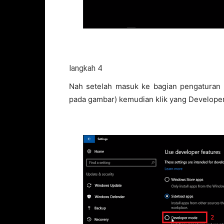
langkah 4
Nah setelah masuk ke bagian pengaturan U
pada gambar) kemudian klik yang Develope