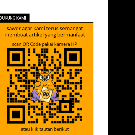
DUKUNG KAMI
sawer agar kami terus semangat
membuat artikel yang bermanfaat
scan QR Code pakai kamera HP
atau klik tautan berikut