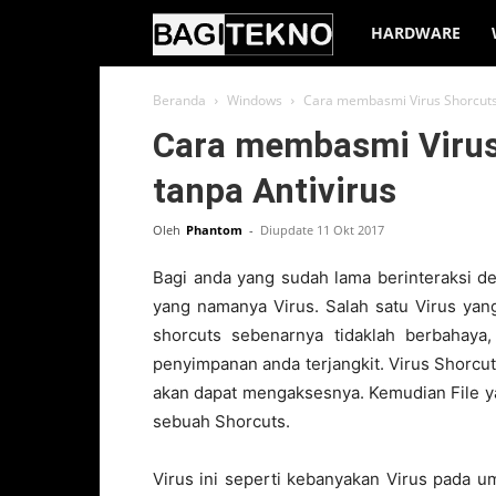
BagiTekno
HARDWARE
Beranda
Windows
Cara membasmi Virus Shorcuts 
Cara membasmi Virus
tanpa Antivirus
Oleh
Phantom
-
Diupdate 11 Okt 2017
Bagi anda yang sudah lama berinteraksi d
yang namanya Virus. Salah satu Virus yang
shorcuts sebenarnya tidaklah berbahaya
penyimpanan anda terjangkit. Virus Shorcu
akan dapat mengaksesnya. Kemudian File y
sebuah Shorcuts.
Virus ini seperti kebanyakan Virus pada 