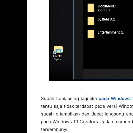
Sudah tidak asing lagi jika
pada Windows 1
tentu saja tidak terdapat pada versi Wind
sudah ditampilkan dan dapat langsung anda
pada Windows 10 Creators Update namun b
tersembunyi.