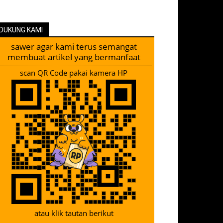
DUKUNG KAMI
sawer agar kami terus semangat
membuat artikel yang bermanfaat
scan QR Code pakai kamera HP
atau klik tautan berikut