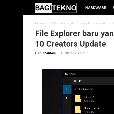
BagiTekno
HARDWARE
Beranda
Windows
File Explorer baru yang terse
File Explorer baru y
10 Creators Update
Oleh
Phantom
-
Diupdate 15 Feb 2018