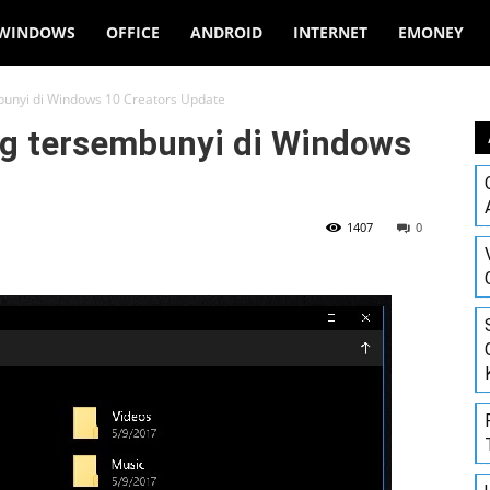
WINDOWS
OFFICE
ANDROID
INTERNET
EMONEY
mbunyi di Windows 10 Creators Update
ang tersembunyi di Windows
1407
0