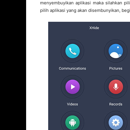
menyembuyikan aplikasi maka silahkan pili
pilih aplikasi yang akan disembunyikan, begi