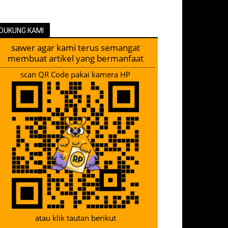
DUKUNG KAMI
sawer agar kami terus semangat
membuat artikel yang bermanfaat
scan QR Code pakai kamera HP
atau klik tautan berikut