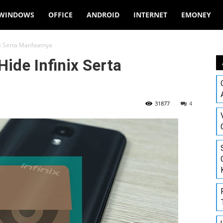
WINDOWS
OFFICE
ANDROID
INTERNET
EMONEY
x Serta Manfaatnya
de Infinix Serta
31877
4