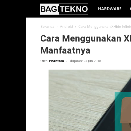
BagiTekno
HARDWARE
Beranda
Android
Cara Menggunakan XHide Infini
Cara Menggunakan XHi
Manfaatnya
Oleh
Phantom
-
Diupdate 24 Jun 2018