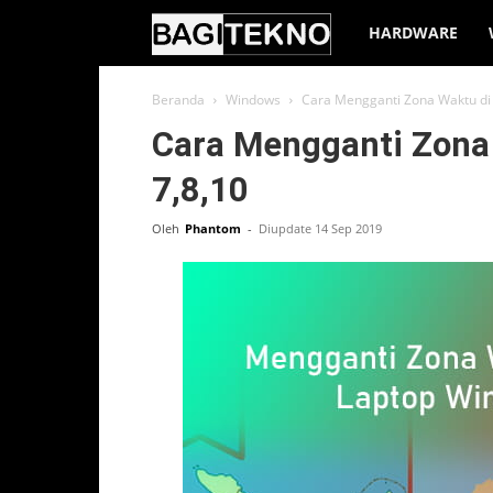
BagiTekno
HARDWARE
Beranda
Windows
Cara Mengganti Zona Waktu di
Cara Mengganti Zona
7,8,10
Oleh
Phantom
-
Diupdate 14 Sep 2019