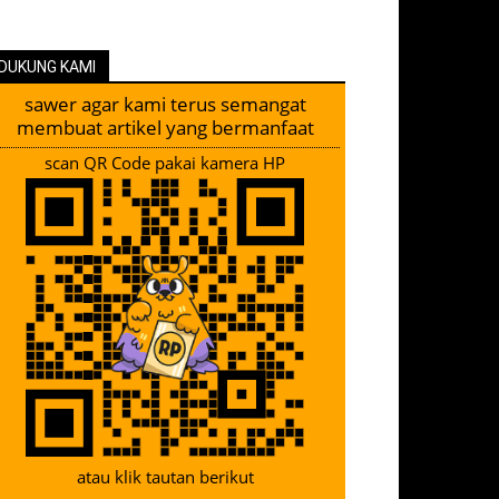
DUKUNG KAMI
sawer agar kami terus semangat
membuat artikel yang bermanfaat
scan QR Code pakai kamera HP
atau klik tautan berikut