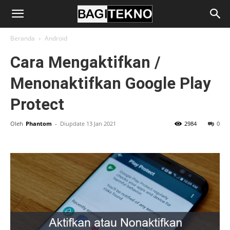
BagiTekno
Beranda
Android
Cara Mengaktifkan /
Menonaktifkan Google Play
Protect
Oleh
Phantom
-
Diupdate 13 Jan 2021
2984
0