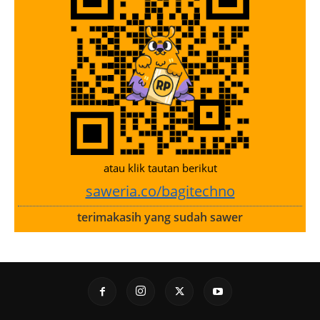
atau klik tautan berikut
saweria.co/bagitechno
terimakasih yang sudah sawer