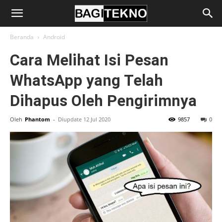
BagiTekno
Beranda
Android
Cara Melihat Isi Pesan
WhatsApp yang Telah
Dihapus Oleh Pengirimnya
Oleh
Phantom
-
Diupdate 12 Jul 2020
9857
0