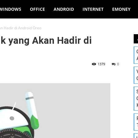
WINDOWS
OFFICE
ANDROID
INTERNET
EMONEY
an Hadir di Android Oreo
ik yang Akan Hadir di
1379
0