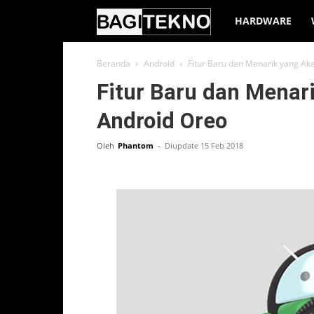
BagiTekno
HARDWARE
Beranda
Android
Fitur Baru dan Menarik yang Ak
Fitur Baru dan Menar
Android Oreo
Oleh
Phantom
-
Diupdate 15 Feb 2018