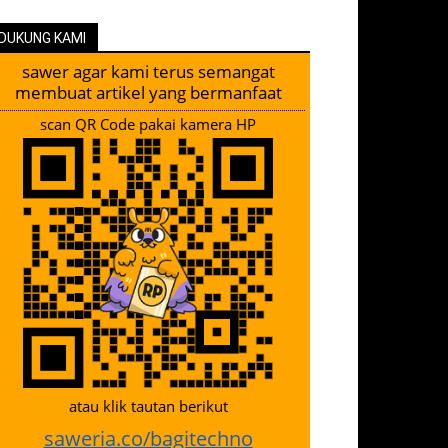
DUKUNG KAMI
sawer agar kami terus semangat
membuat artikel yang bermanfaat
scan QR Code pakai kamera HP
atau klik tautan berikut
saweria.co/bagitechno