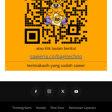
atau klik tautan berikut
saweria.co/bagitechno
terimakasih yang sudah sawer
Tentang Kami
Kontak
Peta Situs
Ketentuan Layanan