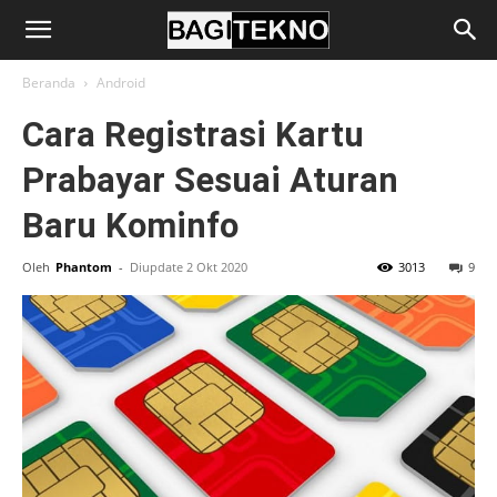
BagiTekno
Beranda
Android
Cara Registrasi Kartu
Prabayar Sesuai Aturan
Baru Kominfo
Oleh
Phantom
-
Diupdate 2 Okt 2020
3013
9