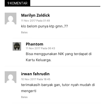
9 KOMENTAR
Marilyn Zoldick
11 Nov 2017 Pada 01:49
klo belom punya ktp gmn..??
Balas
Phantom
11 Nov 2017 Pada 06:43
Bisa menggunakan NIK yang terdapat di
Kartu Keluarga.
irwan fahrudin
10 Nov 2017 Pada 18:45
terimakasih banyak gan, tutor nyah mudah di
mengerti
Balas