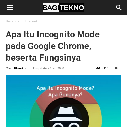
BagiTekno
Beranda
Internet
Apa Itu Incognito Mode
pada Google Chrome,
beserta Fungsinya
Oleh
Phantom
-
Diupdate 27 Jan 2020
2114
0