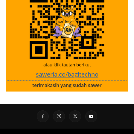
atau klik tautan berikut
saweria.co/bagitechno
terimakasih yang sudah sawer