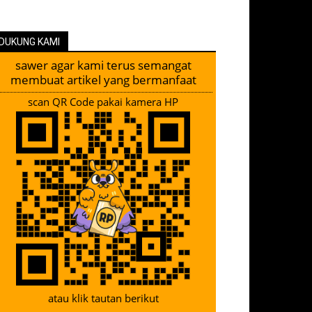
DUKUNG KAMI
sawer agar kami terus semangat
membuat artikel yang bermanfaat
scan QR Code pakai kamera HP
atau klik tautan berikut