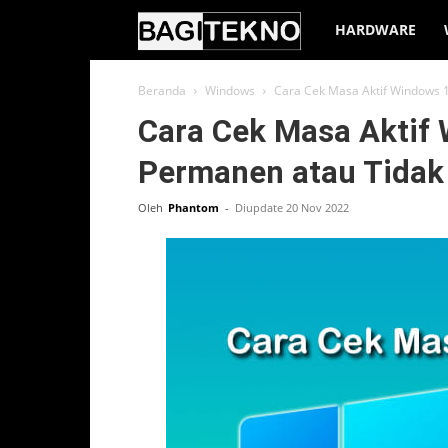
BagiTekno
HARDWARE
Beranda
Windows
Cara Cek Masa Aktif Windows 1
Cara Cek Masa Aktif 
Permanen atau Tidak
Oleh
Phantom
-
Diupdate 20 Nov 2022