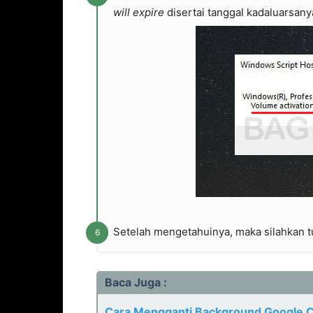
will expire
disertai tanggal kadaluarsany
Setelah mengetahuinya, maka silahkan t
Baca Juga :
Cara Mengganti Background Google C