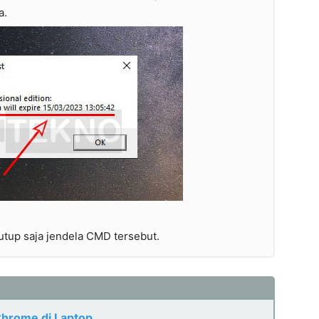
a.
utup saja jendela CMD tersebut.
hrome di Laptop