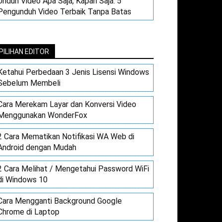
Unduh Video Apa Saja, Kapan Saja: 5
Pengunduh Video Terbaik Tanpa Batas
PILIHAN EDITOR
Ketahui Perbedaan 3 Jenis Lisensi Windows
Sebelum Membeli
Cara Merekam Layar dan Konversi Video
Menggunakan WonderFox
2 Cara Mematikan Notifikasi WA Web di
Android dengan Mudah
2 Cara Melihat / Mengetahui Password WiFi
di Windows 10
Cara Mengganti Background Google
Chrome di Laptop