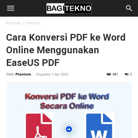
BagiTekno
Beranda
Internet
Cara Konversi PDF ke Word
Online Menggunakan
EaseUS PDF
Oleh
Phantom
-
Diupdate 1 Apr 2022
481
0