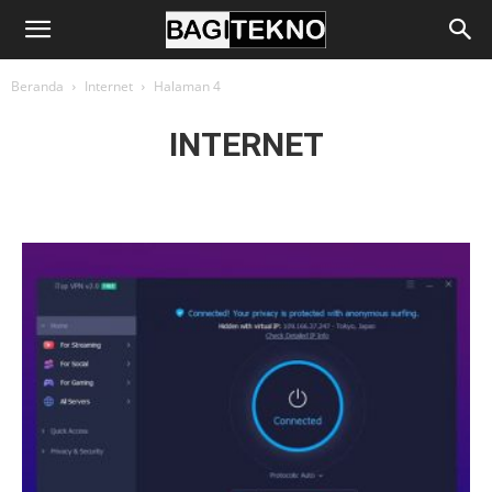
BagiTekno
Beranda
Internet
Halaman 4
INTERNET