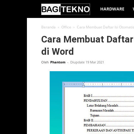
BagiTekno
HARDWARE
Beranda
Office
Cara Membuat Daftar Isi Otomatis 
Cara Membuat Daftar 
di Word
Oleh
Phantom
-
Diupdate 19 Mar 2021