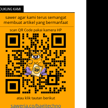
DUKUNG KAMI
sawer agar kami terus semangat
membuat artikel yang bermanfaat
scan QR Code pakai kamera HP
atau klik tautan berikut
saweria.co/bagitechno