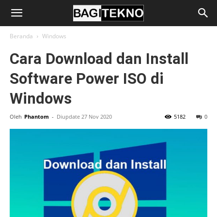
BagiTekno
Beranda
Windows
Cara Download dan Install
Software Power ISO di
Windows
Oleh
Phantom
-
Diupdate 27 Nov 2020
5182
0