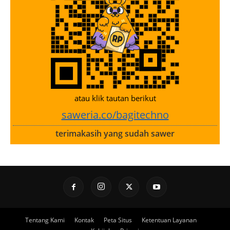
atau klik tautan berikut
saweria.co/bagitechno
terimakasih yang sudah sawer
Tentang Kami
Kontak
Peta Situs
Ketentuan Layanan