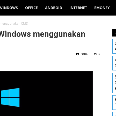
WINDOWS
OFFICE
ANDROID
INTERNET
EMONEY
s menggunakan CMD
d Windows menggunakan
20182
5