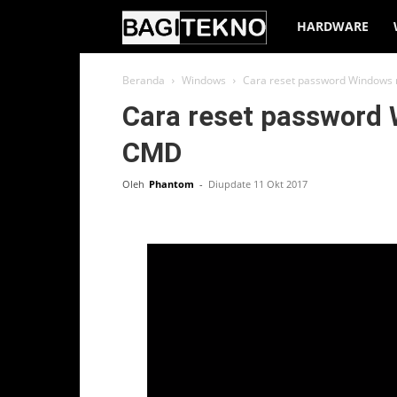
BagiTekno
HARDWARE
Beranda
Windows
Cara reset password Window
Cara reset passwor
CMD
Oleh
Phantom
-
Diupdate 11 Okt 2017