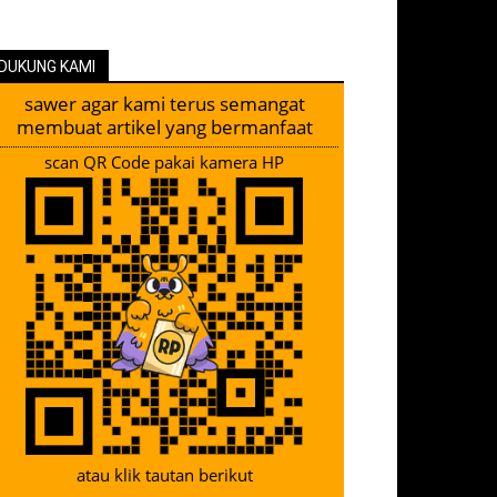
DUKUNG KAMI
sawer agar kami terus semangat
membuat artikel yang bermanfaat
scan QR Code pakai kamera HP
atau klik tautan berikut