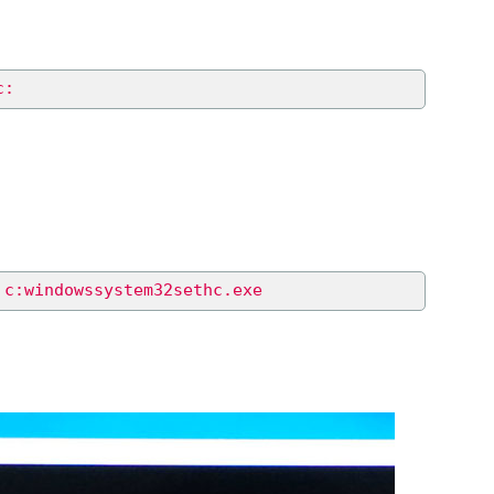
c:
 c:windowssystem32sethc.exe