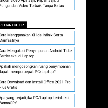
Unduh Video Apa Saja, Kapan Saja: 5
Pengunduh Video Terbaik Tanpa Batas
PILIHAN EDITOR
Cara Menggunakan XHide Infinix Serta
Manfaatnya
Cara Mengatasi Penyimpanan Android Tidak
Terdeteksi di Laptop
Apakah mengosongkan ruang penyimpanan
dapat mempercepat PC/Laptop?
Cara Download dan Install Office 2021 Pro
Plus Gratis
Apa yang terjadi jika PC/Laptop terinfeksi
WannaCRY