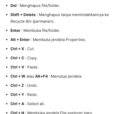
Del
: Menghapus file/folder.
Shift + Delete
: Menghapus tanpa memindahkannya ke
Recycle Bin
(permanen).
Enter
: Membuka file/folder.
Alt + Enter
: Membuka jendela Properties.
Ctrl + X
: Cut.
Ctrl + C
: Copy.
Ctrl + V
: Paste.
Ctrl + W
atau
Alt+F4
: Menutup jendela.
Ctrl + Z
: Undo.
Ctrl + Y
: Redo.
Ctrl + A
: Select all.
Ctrl + N
: Membuka jendela File explorer baru.