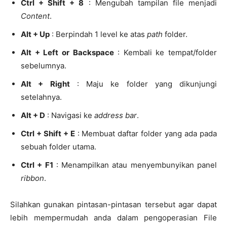
Ctrl + Shift + 8
: Mengubah tampilan file menjadi
Content
.
Alt + Up
: Berpindah 1 level ke atas
path
folder.
Alt + Left or Backspace
: Kembali ke tempat/folder
sebelumnya.
Alt + Right
: Maju ke folder yang dikunjungi
setelahnya.
Alt + D
: Navigasi ke
address bar
.
Ctrl + Shift + E
: Membuat daftar folder yang ada pada
sebuah folder utama.
Ctrl + F1
: Menampilkan atau menyembunyikan panel
ribbon
.
Silahkan gunakan pintasan-pintasan tersebut agar dapat
lebih mempermudah anda dalam pengoperasian File