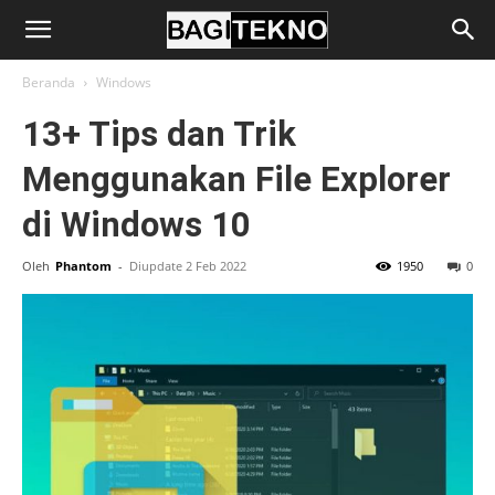
BagiTekno
Beranda
Windows
13+ Tips dan Trik
Menggunakan File Explorer
di Windows 10
Oleh
Phantom
-
Diupdate 2 Feb 2022
1950
0