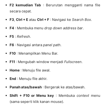
F2 kemudian Tab
: Berurutan mengganti nama file
secara cepat.
F3
,
Ctrl + E
atau
Ctrl + F
: Navigasi ke
Search Box
.
F4
: Membuka menu
drop down address bar
.
F5
:
Refresh
.
F6
: Navigasi antara
panel path
.
F10
: Menampilkan Menu Bar.
F11
: Mengubah window menjadi
Fullscreen
.
Home
: Menuju file awal.
End
: Menuju file akhir.
Panah atas/bawah
: Bergerak ke atas/bawah.
Shift + F10 or Menu key
: Membuka
context
menu
(sama seperti klik kanan mouse).