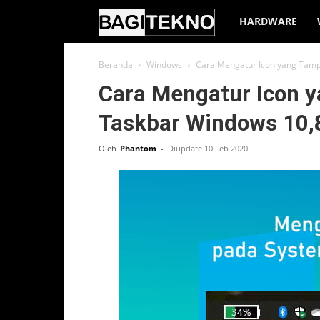
BagiTekno
HARDWARE
Beranda
Windows
Cara Mengatur Icon yang Tampi
Cara Mengatur Icon y
Taskbar Windows 10,
Oleh
Phantom
-
Diupdate 10 Feb 2020