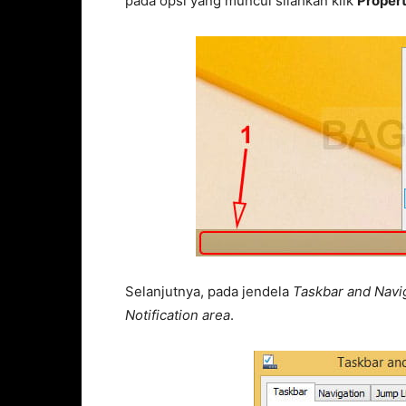
pada opsi yang muncul silahkan klik
Propert
Selanjutnya, pada jendela
Taskbar and Navi
Notification area
.