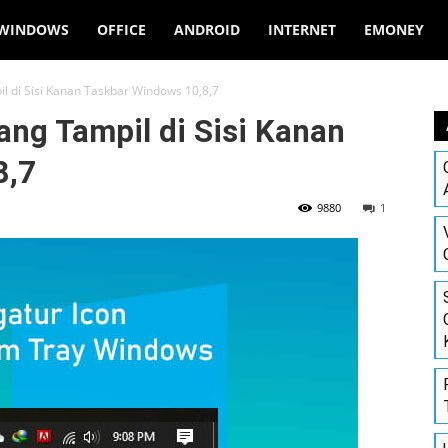
WINDOWS
OFFICE
ANDROID
INTERNET
EMONEY
l di Sisi Kanan Taskbar Windows 10,8,7
ang Tampil di Sisi Kanan
8,7
9880
1