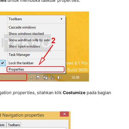
ies
untuk membuka taskbar properties.
gation properties
, silahkan klik
Costumize
pada bagian