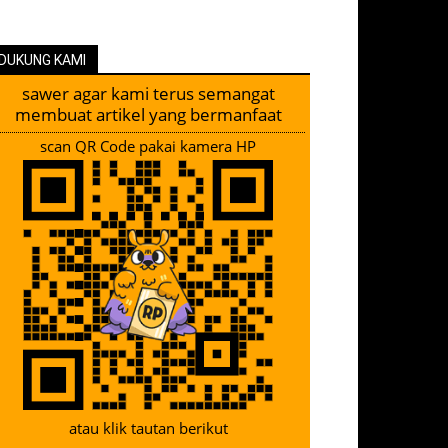
DUKUNG KAMI
sawer agar kami terus semangat
membuat artikel yang bermanfaat
scan QR Code pakai kamera HP
atau klik tautan berikut