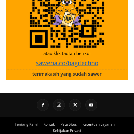
atau klik tautan berikut
saweria.co/bagitechno
terimakasih yang sudah sawer
Tentang Kami
Kontak
Peta Situs
Ketentuan Layanan
Kebijakan Privasi