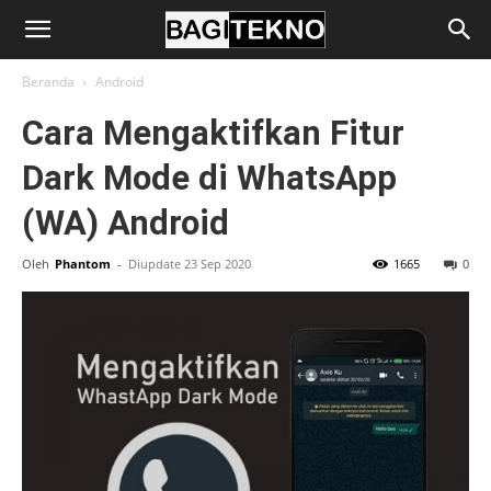
BagiTekno
Beranda
Android
Cara Mengaktifkan Fitur
Dark Mode di WhatsApp
(WA) Android
Oleh
Phantom
-
Diupdate 23 Sep 2020
1665
0