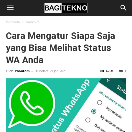
BagiTekno
Beranda
Android
Cara Mengatur Siapa Saja
yang Bisa Melihat Status
WA Anda
Oleh
Phantom
-
Diupdate 29 Jan 2021
4758
1