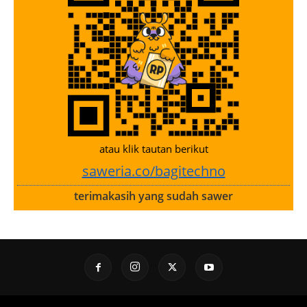
atau klik tautan berikut
saweria.co/bagitechno
terimakasih yang sudah sawer