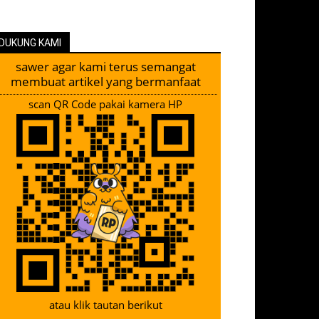
DUKUNG KAMI
sawer agar kami terus semangat
membuat artikel yang bermanfaat
scan QR Code pakai kamera HP
atau klik tautan berikut