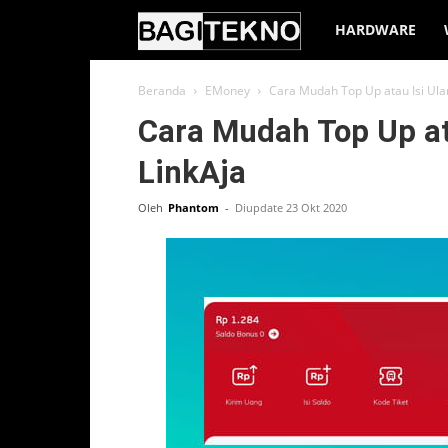
BagiTekno
HARDWARE
Beranda
EMoney
Cara Mudah Top Up atau Isi Ulan
Cara Mudah Top Up ata
LinkAja
Oleh
Phantom
-
Diupdate 23 Okt 2020