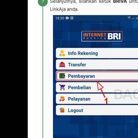
Selanjutnya, silahkan ketuk
BRIVA
untu
LinkAja anda.