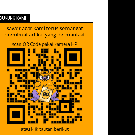
DUKUNG KAMI
sawer agar kami terus semangat
membuat artikel yang bermanfaat
scan QR Code pakai kamera HP
atau klik tautan berikut