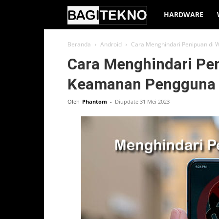
BagiTekno
HARDWARE
Beranda
Android
Cara Menghindari Penipuan di
Cara Menghindari Pen
Keamanan Pengguna
Oleh
Phantom
-
Diupdate 31 Mei 2023