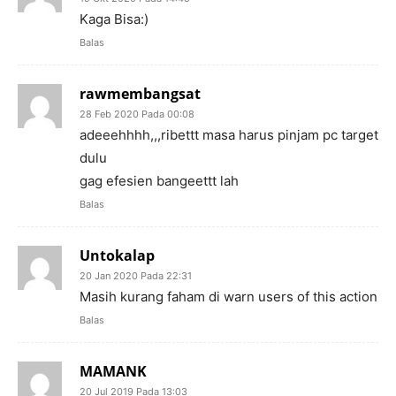
Kaga Bisa:)
Balas
rawmembangsat
28 Feb 2020 Pada 00:08
adeeehhhh,,,ribettt masa harus pinjam pc target
dulu
gag efesien bangeettt lah
Balas
Untokalap
20 Jan 2020 Pada 22:31
Masih kurang faham di warn users of this action
Balas
MAMANK
20 Jul 2019 Pada 13:03