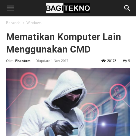
BagiTekno
Beranda
Windows
Mematikan Komputer Lain
Menggunakan CMD
Oleh
Phantom
-
Diupdate 1 Nov 2017
20178
5